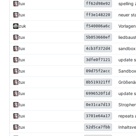
tux
spelling
ff62d98e92
tux
neuer st
ff3e148220
zuk
Vorlagen 
f540006a6c
tux
liedbaus
5b053660ef
tux
sandbox 
4cb3f372d4
tux
update 
3dfe0f7121
tux
Sandbox 
09d75f2acc
tux
Größenän
8b519321ff
tux
update 
6996520f1d
tux
Strophen
0e31ca7d13
tux
repeats 
3701e64a17
tux
Inhaltsv
52d5ca7fbb