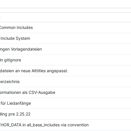
e
Common Includes
 Include System
ngen Vorlagendateien
in gitignore
dateien an neue Alttitles angepasst.
erzeichnis
formationen als CSV-Ausgabe
t für Liedanfänge
iling pre 2.25.22
HOR_DATA in all_base_includes via convention