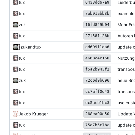
tux
Liederbu
0433dd67a9
tux
example 
7ab91abb3b
zuk
Mehr Erk
16fd849b04
tux
Autoren 
27f581f26b
zuk
and
tux
update 
ad699f1da6
tux
Nutzung 
e668c4c150
tux
transpos
f5a2b943f2
zuk
neue Bri
72c6d9b696
tux
transpos
cc7aff0d43
tux
use cust
ec5acb1bc3
Jakob Krueger
Update V
268ea90e50
tux
update 
75a7b5c7bc