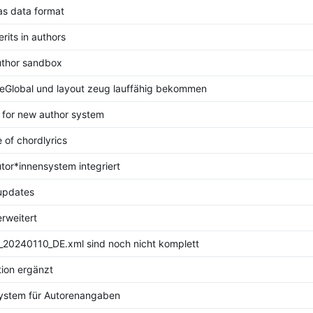
as data format
erits in authors
uthor sandbox
eGlobal und layout zeug lauffähig bekommen
for new author system
 of chordlyrics
tor*innensystem integriert
updates
erweitert
_20240110_DE.xml sind noch nicht komplett
ion ergänzt
ystem für Autorenangaben