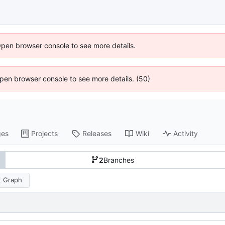
Open browser console to see more details.
 Open browser console to see more details. (50)
ges
Projects
Releases
Wiki
Activity
2
Branches
 Graph