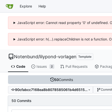
Explore
Help
JavaScript error: Cannot read property '0' of undefined. 
JavaScript error: h(...).replaceChildren is not a function.
Notenbund
/
lilypond-vorlagen
Template
Code
Issues
Pull Requests
Packa
2
50
Commits
90cfabcc7168ea8b8078585061b4d6515763d0fb
Commit
50 Commits