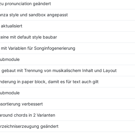
 zu pronunciation geändert
anza style und sandbox angepasst
aktualisiert
teine mit default style baubar
mit Variablen für Songinfogenerierung
submodule
gebaut mit Trennung von musikalischem Inhalt und Layout
derung in paper block, damit es für text auch gilt
submodule
sortierung verbessert
around chords in 2 Varianten
erzeichniserzeugung geändert