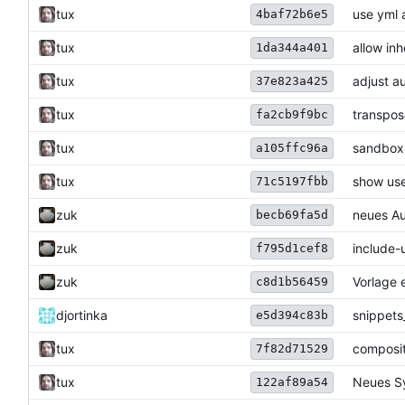
tux
use yml 
4baf72b6e5
tux
allow inh
1da344a401
tux
adjust a
37e823a425
tux
transpos
fa2cb9f9bc
tux
sandbox 
a105ffc96a
tux
show use
71c5197fbb
zuk
neues Au
becb69fa5d
zuk
include-
f795d1cef8
zuk
Vorlage 
c8d1b56459
djortinka
snippets
e5d394c83b
tux
composit
7f82d71529
tux
Neues S
122af89a54