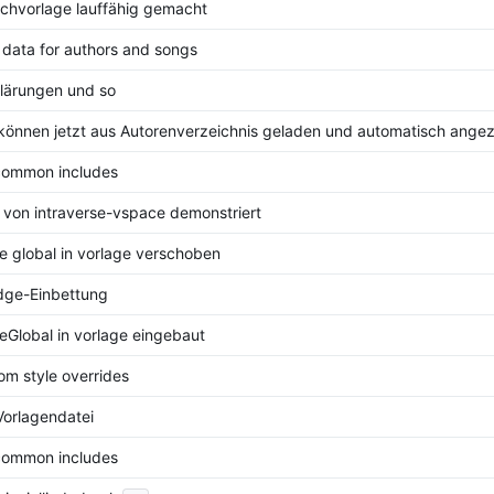
chvorlage lauffähig gemacht
data for authors and songs
lärungen und so
können jetzt aus Autorenverzeichnis geladen und automatisch ange
common includes
von intraverse-vspace demonstriert
e global in vorlage verschoben
dge-Einbettung
eGlobal in vorlage eingebaut
om style overrides
orlagendatei
common includes
...