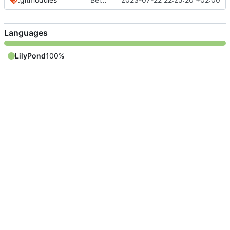
Languages
LilyPond
100%