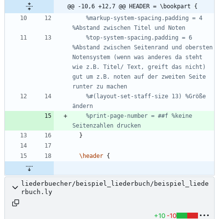
@@ -10,6 +12,7 @@ HEADER = \bookpart {
%markup-system-spacing.padding = 4   
%Abstand zwischen Titel und Noten
%top-system-spacing.padding = 6 
%Abstand zwischen Seitenrand und obersten 
Notensystem (wenn was anderes da steht 
wie z.B. Titel/ Text, greift das nicht) 
gut um z.B. noten auf der zweiten Seite 
runter zu machen
%#(layout-set-staff-size 13) %Größe 
ändern
%print-page-number = ##f %keine 
Seitenzahlen drucken
}
\header
{
liederbuecher/beispiel_liederbuch/beispiel_liede
rbuch.ly
+10
-10