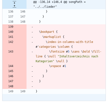
@@ -136,14 +146,4 @@ songPath = 
"../../lieder"
}
}
}
\
bookpart
{
\
markuplist
{
\
index-in-columns-with-title
#
'
categories
\
column
{
\
fontsize
#
5
\
sans
\
bold
\
fill-
line
{
\
null
"
Inhaltsverzeichnis nach 
Kategorien
"
\
null
}
\
vspace
#
1
}
}
}
}