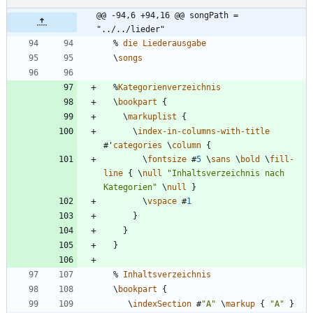
@@ -94,6 +94,16 @@ songPath = 
"../../lieder"
%
die
Liederausgabe
\
songs
%
Kategorienverzeichnis
\
bookpart
{
\
markuplist
{
\
index-in-columns-with-title
#
'
categories
\
column
{
\
fontsize
#
5
\
sans
\
bold
\
fill-
line
{
\
null
"
Inhaltsverzeichnis nach 
Kategorien
"
\
null
}
\
vspace
#
1
}
}
}
%
Inhaltsverzeichnis
\
bookpart
{
\
indexSection
#
"
A
"
\
markup
{
"
A
"
}