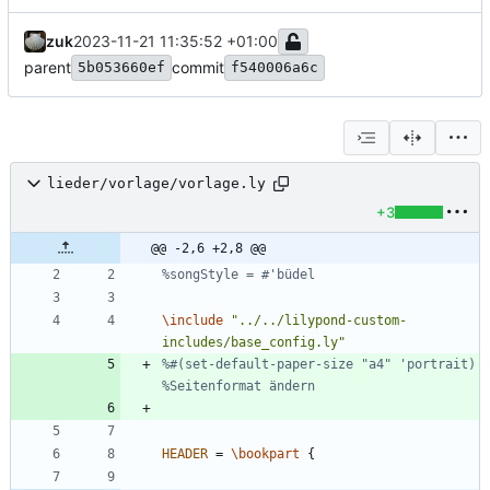
zuk
2023-11-21 11:35:52 +01:00
parent
commit
5b053660ef
f540006a6c
lieder/vorlage/vorlage.ly
+3
@@ -2,6 +2,8 @@
%songStyle = #'büdel
\include
"
../../lilypond-custom-
includes/base_config.ly
"
%#(set-default-paper-size "a4" 'portrait) 
%Seitenformat ändern
HEADER
=
\bookpart
{