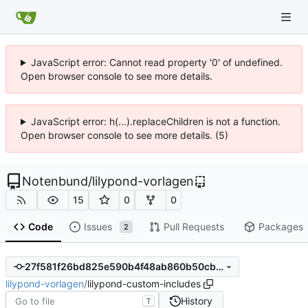
JavaScript error: Cannot read property '0' of undefined.
Open browser console to see more details.
JavaScript error: h(...).replaceChildren is not a function.
Open browser console to see more details. (5)
Notenbund
/
lilypond-vorlagen
15
0
0
Code
Issues
Pull Requests
Packages
2
27f581f26bd825e590b4f48ab860b50cb486f2bc
lilypond-vorlagen
/
lilypond-custom-includes
History
T