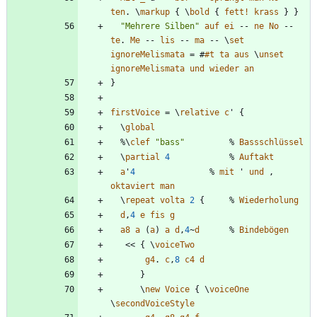
ten
.
\
markup
{
\
bold
{
fett!
krass
}
}
"
Mehrere Silben
"
auf
ei
--
ne
No
--
te
.
Me
--
lis
--
ma
--
\
set
ignoreMelismata
=
#
#t
ta
aus
\
unset
ignoreMelismata
und
wieder
an
}
firstVoice
=
\
relative
c
'
{
\
global
%\
clef
"
bass
"
%
Bassschlüssel
\
partial
4
%
Auftakt
a
'
4
%
mit
'
und
,
oktaviert
man
\
repeat
volta
2
{
%
Wiederholung
d
,
4
e
fis
g
a8
a
(
a
)
a
d
,
4
~
d
%
Bindebögen
<<
{
\
voiceTwo
g4
.
c
,
8
c4
d
}
\
new
Voice
{
\
voiceOne
\
secondVoiceStyle