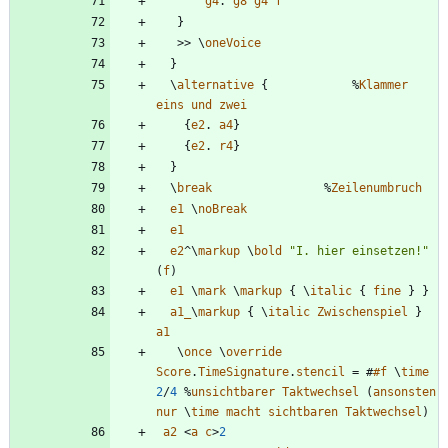
g4
.
g8
g4
f
}
>>
\
oneVoice
}
\
alternative
{
%
Klammer
eins
und
zwei
{
e2
.
a4
}
{
e2
.
r4
}
}
\
break
%
Zeilenumbruch
e1
\
noBreak
e1
e2
^\
markup
\
bold
"
I. hier einsetzen!
"
(
f
)
e1
\
mark
\
markup
{
\
italic
{
fine
}
}
a1_
\
markup
{
\
italic
Zwischenspiel
}
a1
\
once
\
override
Score
.
TimeSignature
.
stencil
=
#
#f
\
time
2
/
4
%
unsichtbarer
Taktwechsel
(
ansonsten
nur
\
time
macht
sichtbaren
Taktwechsel
)
a2
<
a
c
>
2