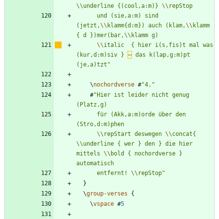
\\
underline {(cool,a:m)} 
\\
      und (sie,a:m) sind 
(jetzt,
\\
klamm{d:m}) auch (klam,
\\
klamm 
{ d })mer(bar,
\\
\\
italic  { hier i(s,fis)t mal was 
(kur,d:m)siv } 
–
 das k(lap,g:m)pt 
(je,a)tzt
"
\
nochordverse
#
"
4.
"
#
"
Hier ist leider nicht genug 
      für (Akk,a:m)orde über den 
\\
repStart deswegen 
\\
concat{ 
\\
underline { wer } den } die hier 
mittels 
\\
bold { nochordverse } 
      entfernt! 
\\
repStop
"
}
\
group-verses
{
\
vspace
#
5