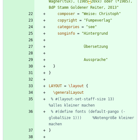
Wagner(tux), (1985
‒
20xx) oder (*1985), 
BdP Stamm Goldener Reiter, 2013
"
composer
=
"
Weise: Christoph
"
copyright
=
"
Fumpeverlag
"
categories
=
"
see
"
songinfo
=
"
                Aussprache
"
}
}
LAYOUT
=
\layout
{
\generalLayout
% #(layout-set-staff-size 13) 				
%alles kleiner machen
% #(define fonts (default-pango (- 
globalSize 1))) 	%Notengröße kleiner 
machen
}