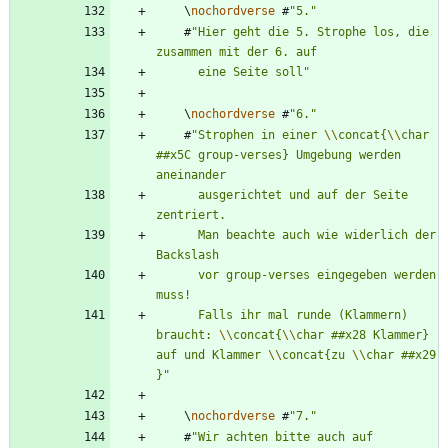
\
nochordverse
#
"
5.
"
#
"
Hier geht die 5. Strophe los, die 
      eine Seite soll
"
\
nochordverse
#
"
6.
"
#
"
Strophen in einer 
\\
concat{
\\
char 
##x5C group-verses} Umgebung werden 
      ausgerichtet und auf der Seite 
      Man beachte auch wie widerlich der 
      vor group-verses eingegeben werden 
      Falls ihr mal runde (Klammern) 
braucht: 
\\
concat{
\\
char ##x28 Klammer} 
auf und Klammer 
\\
concat{zu 
\\
char ##x29 
}
"
\
nochordverse
#
"
7.
"
#
"
Wir achten bitte auch auf 