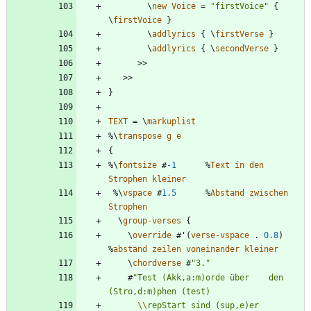
\
new
Voice
=
"
firstVoice
"
{
\
firstVoice
}
\
addlyrics
{
\
firstVerse
}
\
addlyrics
{
\
secondVerse
}
>>
>>
}
TEXT
=
\
markuplist
%\
transpose
g
e
{
%\
fontsize
#
-1
%
Text
in
den
Strophen
kleiner
%\
vspace
#
1.5
%
Abstand
zwischen
Strophen
\
group-verses
{
\
override
#
'
(
verse-vspace
.
0.8
)
%
abstand
zeilen
voneinander
kleiner
\
chordverse
#
"
3.
"
#
"
Test (Akk,a:m)orde über    den 
\\
repStart sind (sup,e)er 