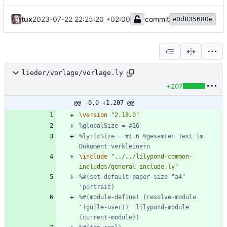
tux
2023-07-22 22:25:20 +02:00
commit
e0d835680e
lieder/vorlage/vorlage.ly
+207
@@ -0,0 +1,207 @@
\version
"
2.18.0
"
%globalSize = #16
%lyricSize = #1.6 %gesamten Text im 
Dokument verkleinern
\include
"
../../lilypond-common-
includes/general_include.ly
"
%#(set-default-paper-size "a4" 
'portrait)
%#(module-define! (resolve-module 
'(guile-user)) 'lilypond-module 
(current-module))