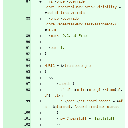
r2
\
once
\
override
Score
.
RehearsalMark
.
break-visibility
=
#
end-of-line-visible
\
once
\
override
Score
.
RehearsalMark
.
self-alignment-X
=
#
RIGHT
\
mark
"
D.C. al Fine
"
\
bar
"
|.
"
}
MUSIC
=
%\
transpose
g
e
{
<<
\
chords
{
s4
d2
h
:
m
fis
:
m
b
g1
\
klamm
{
a2
.
d4
}
c1
/
h
e
\
once
\
set
chordChanges
=
#
#f
e
%
gleichbl
.
Akkord
sichtbar
machen
}
\
new
ChoirStaff
=
"
firstStaff
"
<<