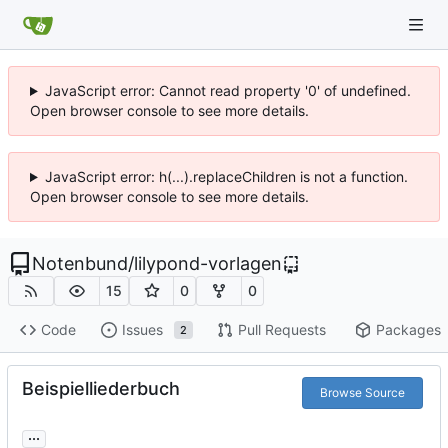
JavaScript error: Cannot read property '0' of undefined.
Open browser console to see more details.
JavaScript error: h(...).replaceChildren is not a function.
Open browser console to see more details.
Notenbund
/
lilypond-vorlagen
15
0
0
Code
Issues
Pull Requests
Packages
2
Beispielliederbuch
Browse Source
...