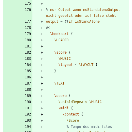
%
nur
Output
wenn
noStandaloneOutput
nicht
gesetzt
oder
auf
false
steht
output
=
#
(
if
isStandAlone
#{
\bookpart
{
\HEADER
\score
{
\MUSIC
\layout
{
\LAYOUT
}
}
\TEXT
\score
{
\unfoldRepeats
\MUSIC
\midi
{
\context
{
\Score
% Tempo des midi files