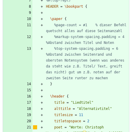
%#(top-repl)
HEADER
=
\bookpart
{
\paper
{
%page-count = #1	% dieser Befehl 
quetscht alles auf diese Seitenanzahl
%markup-system-spacing.padding = 4   
%Abstand zwischen Titel und Noten
%top-system-spacing.padding = 6 
%Abstand zwischen Seitenrand und 
obersten Notensystem (wenn was anderes 
da steht wie z.B. Titel/ Text, greift 
das nicht) gut um z.B. noten auf der 
zweiten Seite runter zu machen 
}
\header
{
title
=
"
Liedtitel
"
alttitle
=
"
Alternativtitel
"
titlesize
=
11
titletopspace
=
2
poet
=
"
Worte: Christoph 