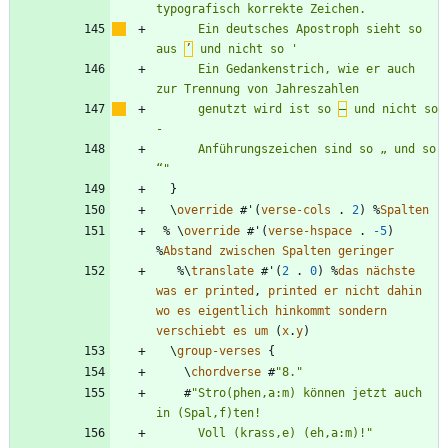
      Ein deutsches Apostroph sieht so 
aus 
’
      Ein Gedankenstrich, wie er auch 
      genutzt wird ist so 
–
 und nicht so 
      Anführungszeichen sind so „ und so 
“
"
}
\
override
#
'
(
verse-cols
.
2
)
%
Spalten
%
\
override
#
'
(
verse-hspace
.
-5
)
%
Abstand
zwischen
Spalten
geringer
%\
translate
#
'
(
2
.
0
)
%
das
nächste
was
er
printed
,
printed
er
nicht
dahin
wo
es
eigentlich
hinkommt
sondern
verschiebt
es
um
(
x
.
y
)
\
group-verses
{
\
chordverse
#
"
8.
"
#
"
Stro(phen,a:m) können jetzt auch 
      Voll (krass,e) (eh,a:m)!
"