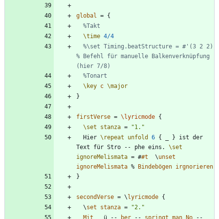
global
=
{
%Takt
\time
4/4
%\set Timing.beatStructure = #'(3 2 2) 	
% Befehl für manuelle Balkenverknüpfung 
(hier 7/8)
%Tonart
\key
c
\major
}
firstVerse
=
\lyricmode
{
\set
stanza
=
"
1.
"
Hier
\repeat
unfold
6
{
_
}
ist
der
Text
für
Stro
--
phe
eins
.
\set
ignoreMelismata
=
#
#t
\
unset
ignoreMelismata
%
Bindebögen
irgnorieren
}
secondVerse
=
\
lyricmode
{
\
set
stanza
=
"
2.
"
Mit
_
ü
--
ber
--
springt
man
No
--