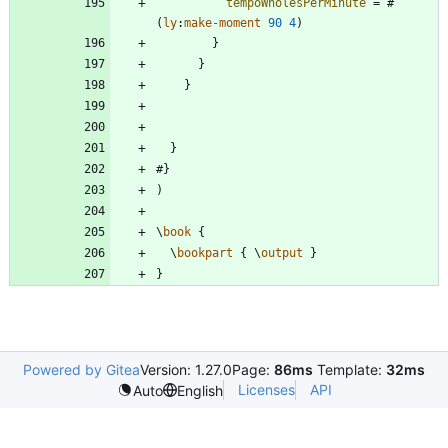
tempoWholesPerMinute
=
#
(
ly
:
make-moment
90
4
)
}
}
}
}
#
}
)
\
book
{
\
bookpart
{
\
output
}
}
Powered by Gitea
Version: 1.27.0
Page:
86ms
Template:
32ms
Licenses
API
Auto
English