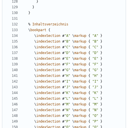
}
}
}
%
Inhaltsverzeichnis
\
bookpart
{
\
indexSection
#
"A"
\
markup
{
"A"
}
\
indexSection
#
"B"
\
markup
{
"B"
}
\
indexSection
#
"C"
\
markup
{
"C"
}
\
indexSection
#
"D"
\
markup
{
"D"
}
\
indexSection
#
"E"
\
markup
{
"E"
}
\
indexSection
#
"F"
\
markup
{
"F"
}
\
indexSection
#
"G"
\
markup
{
"G"
}
\
indexSection
#
"H"
\
markup
{
"H"
}
\
indexSection
#
"I"
\
markup
{
"I"
}
\
indexSection
#
"J"
\
markup
{
"J"
}
\
indexSection
#
"K"
\
markup
{
"K"
}
\
indexSection
#
"L"
\
markup
{
"L"
}
\
indexSection
#
"M"
\
markup
{
"M"
}
\
indexSection
#
"N"
\
markup
{
"N"
}
\
indexSection
#
"O"
\
markup
{
"O"
}
\
indexSection
#
"P"
\
markup
{
"P"
}
\
indexSection
#
"Q"
\
markup
{
"Q"
}