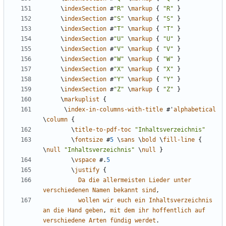
\
indexSection
#
"R"
\
markup
{
"R"
}
\
indexSection
#
"S"
\
markup
{
"S"
}
\
indexSection
#
"T"
\
markup
{
"T"
}
\
indexSection
#
"U"
\
markup
{
"U"
}
\
indexSection
#
"V"
\
markup
{
"V"
}
\
indexSection
#
"W"
\
markup
{
"W"
}
\
indexSection
#
"X"
\
markup
{
"X"
}
\
indexSection
#
"Y"
\
markup
{
"Y"
}
\
indexSection
#
"Z"
\
markup
{
"Z"
}
\
markuplist
{
\
index-in-columns-with-title
#
'
alphabetical
\
column
{
\
title-to-pdf-toc
"Inhaltsverzeichnis"
\
fontsize
#
5
\
sans
\
bold
\
fill-line
{
\
null
"Inhaltsverzeichnis"
\
null
}
\
vspace
#
.
5
\
justify
{
Da
die
allermeisten
Lieder
unter
verschiedenen
Namen
bekannt
sind
,
wollen
wir
euch
ein
Inhaltsverzeichnis
an
die
Hand
geben
,
mit
dem
ihr
hoffentlich
auf
verschiedene
Arten
fündig
werdet
.