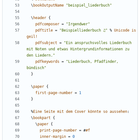
\
bookOutputName
"beispiel_liederbuch"
\
header
{
pdfcomposer
=
"Irgendwer"
pdftitle
=
"Beispielliederbuch ♫"
%
Unicode
is
geil!
pdfsubject
=
"Ein anspruchsvolles Liederbuch 
mit Noten und etwas Hintergrundinformationen zu 
den Liedern."
pdfkeywords
=
"Liederbuch, Pfadfinder, 
bündisch"
}
\
paper
{
first-page-number
=
1
}
%
Eine
Seite
mit
dem
Cover
könnte
so
aussehen
:
\
bookpart
{
\
paper
{
print-page-number
=
#
#f
inner-margin
=
0