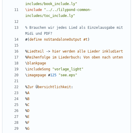
includes/book_include.ly"
\include
"../../lilypond-common-
includes/toc_include.ly"
% Brauchen wir jedes Lied als Einzelausgabe mit 
Midi und PDF?
#(
define
noStandaloneOutput
#t
)
%
Liedteil
->
hier
werden
alle
Lieder
inkludiert
%
Reihenfolge
im
Liederbuch
:
Von
oben
nach
unten
\
blankpage
\
includeSong
"vorlage_light"
\
imagepage
#
125
"see.eps"
%
Zur
Ü
bersichtlichkeit
:
%
A
%
B
%
C
%
D
%
E
%
F
%
G