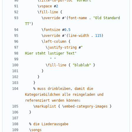
\
title-to-pdf-toc
"Vorwort"
\
vspace
#
2
\
fill-line
{
\
override
#
'
(
font-name
.
"Old Standard 
TT"
)
\
fontsize
#
0.5
\
override
#
'
(
line-width
.
115
)
\
left-column
{
\
justify-string
#
Hier steht lustiger Text"
" "
\
fill-line
{
"blublub"
}
}
}
}
%
muss
drinbleiben
,
damit
die
Kategoriebildchen
alle
reingeladen
und
referenziert
werden
können
:
\
markuplist
{
\
embed-category-images
}
}
%
die
Liederausgabe
\
songs