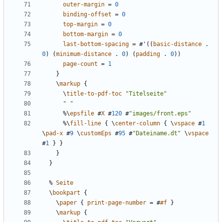
outer-margin
=
0
binding-offset
=
0
top-margin
=
0
bottom-margin
=
0
last-bottom-spacing
=
#
'
((
basic-distance
.
0
)
(
minimum-distance
.
0
)
(
padding
.
0
))
page-count
=
1
}
\
markup
{
\
title-to-pdf-toc
"Titelseite"
" "
%\
epsfile
#
X
#
120
#
"images/front.eps"
%\
fill-line
{
\
center-column
{
\
vspace
#
1
\
pad-x
#
9
\
customEps
#
95
#
"Dateiname.dt"
\
vspace
#
1
}
}
}
}
%
Seite
\
bookpart
{
\
paper
{
print-page-number
=
#
#f
}
\
markup
{