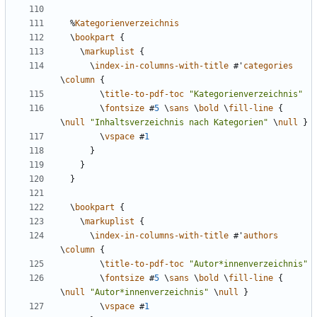
%
Kategorienverzeichnis
\
bookpart
{
\
markuplist
{
\
index-in-columns-with-title
#
'
categories
\
column
{
\
title-to-pdf-toc
"Kategorienverzeichnis"
\
fontsize
#
5
\
sans
\
bold
\
fill-line
{
\
null
"Inhaltsverzeichnis nach Kategorien"
\
null
}
\
vspace
#
1
}
}
}
\
bookpart
{
\
markuplist
{
\
index-in-columns-with-title
#
'
authors
\
column
{
\
title-to-pdf-toc
"Autor*innenverzeichnis"
\
fontsize
#
5
\
sans
\
bold
\
fill-line
{
\
null
"Autor*innenverzeichnis"
\
null
}
\
vspace
#
1