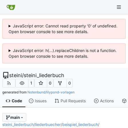
JavaScript error: Cannot read property '0' of undefined.
Open browser console to see more details.
JavaScript error: h(...).replaceChildren is not a function.
Open browser console to see more details.
steini
/
steini_liederbuch
1
0
0
generated from
Notenbund/lilypond-vorlagen
Code
Issues
Pull Requests
Actions
main
steini_liederbuch
/
liederbuecher
/
beispiel_liederbuch
/