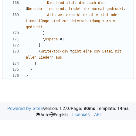
Die
Liedtitel
,
die
auch
die
Ü
berschriften
sind
,
findet
ihr
normal
gedruckt
.
Alle
weiteren
Alternativtitel
oder
Liedanfänge
sind
zur
Unterscheidung
kursiv
gedruckt
.
}
\
vspace
#
1
}
\
write-toc-csv
%
gibt
eine
csv
Datei
mit
allen
Liedern
aus
}
}
}
Powered by Gitea
Version: 1.27.0
Page:
96ms
Template:
14ms
Licenses
API
Auto
English