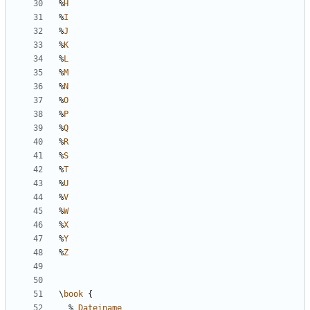
%
H
%
I
%
J
%
K
%
L
%
M
%
N
%
O
%
P
%
Q
%
R
%
S
%
T
%
U
%
V
%
W
%
X
%
Y
%
Z
\
book
{
%
Dateiname