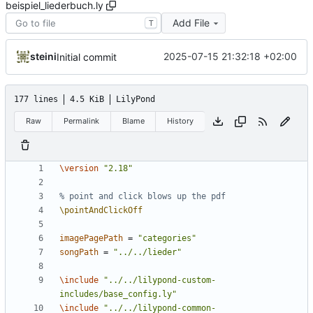
beispiel_liederbuch.ly
Add File
T
steini
2025-07-15 21:32:18 +02:00
Initial commit
177 lines
4.5 KiB
LilyPond
Raw
Permalink
Blame
History
\version
"2.18"
% point and click blows up the pdf
\pointAndClickOff
imagePagePath
=
"categories"
songPath
=
"../../lieder"
\include
"../../lilypond-custom-
includes/base_config.ly"
\include
"../../lilypond-common-