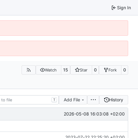
Sign In
15
0
0
Watch
Star
Fork
Add File
History
T
2026-05-08 16:03:08 +02:00
2023-07-22 22:25:20 +02:00