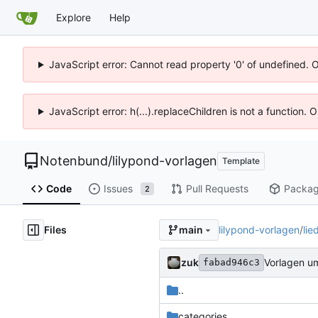
Explore
Help
JavaScript error: Cannot read property '0' of undefined. 
JavaScript error: h(...).replaceChildren is not a function.
Notenbund
/
lilypond-vorlagen
Template
Code
Issues
Pull Requests
Packa
2
Files
lilypond-vorlagen
/
lie
main
zuk
Vorlagen u
fabad946c3
..
categories