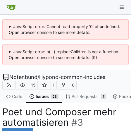
JavaScript error: Cannot read property '0' of undefined.
Open browser console to see more details.
JavaScript error: h(...).replaceChildren is not a function.
Open browser console to see more details. (9)
Notenbund
/
lilypond-common-includes
15
1
0
Code
Issues
Pull Requests
Packa
28
1
Poet und Composer mehr
automatisieren
#3